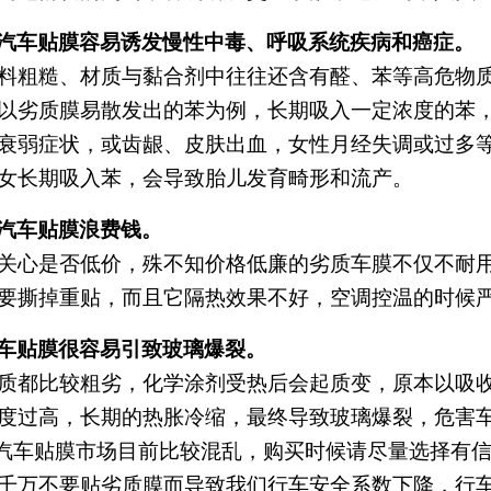
汽车贴膜容易诱发慢性中毒、呼吸系统疾病和癌症。
料粗糙、材质与黏合剂中往往还含有醛、苯等高危物
以劣质膜易散发出的苯为例，长期吸入一定浓度的苯
衰弱症状，或齿龈、皮肤出血，女性月经失调或过多
女长期吸入苯，会导致胎儿发育畸形和流产。
汽车贴膜浪费钱。
关心是否低价，殊不知价格低廉的劣质车膜不仅不耐
要撕掉重贴，而且它隔热效果不好，空调控温的时候
车贴膜很容易引致玻璃爆裂。
质都比较粗劣，化学涂剂受热后会起质变，原本以吸
度过高，长期的热胀冷缩，最终导致玻璃爆裂，危害
汽车贴膜市场目前比较混乱，购买时候请尽量选择有
千万不要贴劣质膜而导致我们行车安全系数下降，行